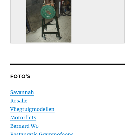
P9162895.jpg
FOTO’S
Savannah
Rosalie
Vliegtuigmodellen
Motorfiets
Bernard W0
Restauratie Grammofoons