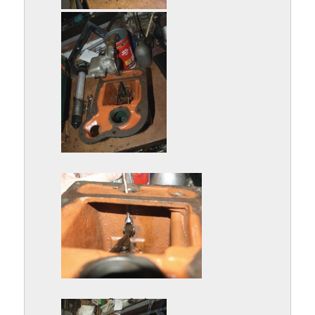
P9092873.jpg
P9122875.jpg
P9122877.jpg