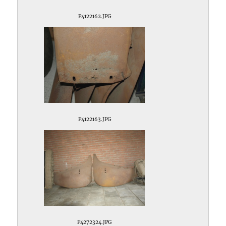
P4122162.JPG
P4122163.JPG
P4272324.JPG