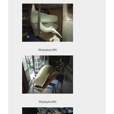
P6293692.JPG
PA315460.JPG