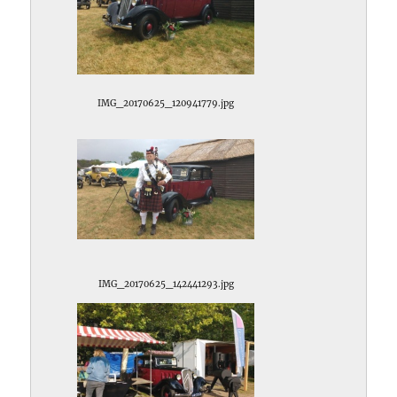
IMG_20170625_120941779.jpg
IMG_20170625_142441293.jpg