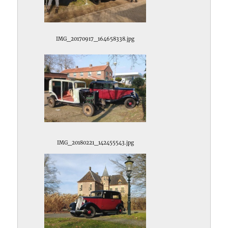
IMG_20170917_164658338.jpg
IMG_20180221_142455543.jpg