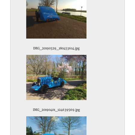
IMG_20190329_180453614.jpg
IMG_20190401_124639569.jpg