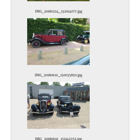
IMG_20180224_132014077.jpg
IMG_20180610_150035850.jpg
IMG_20180610_152142352.jpg