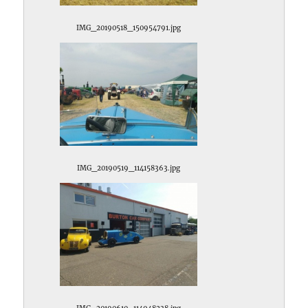
IMG_20190518_150954791.jpg
IMG_20190519_114158363.jpg