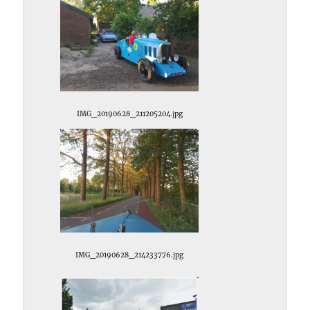
IMG_20190628_211205204.jpg
IMG_20190628_214233776.jpg