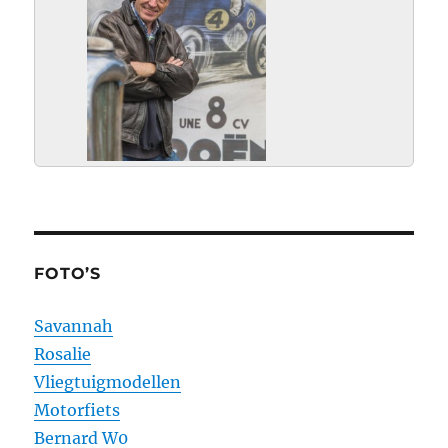
_MG_9999.jpg
FOTO’S
Savannah
Rosalie
Vliegtuigmodellen
Motorfiets
Bernard W0