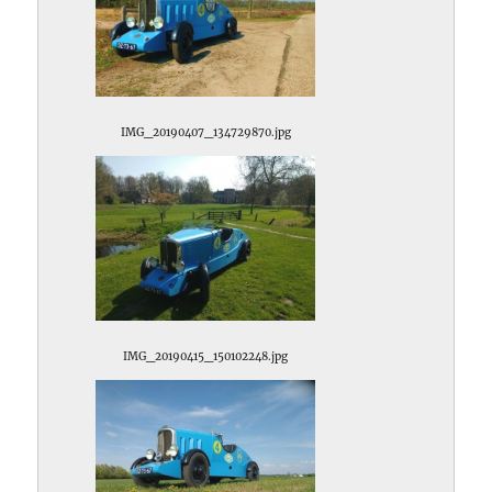
IMG_20190407_134729870.jpg
IMG_20190415_150102248.jpg