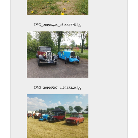
IMG_20190424_161444778.jpg
IMG_20190507_112943240.jpg