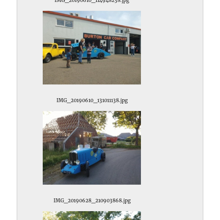
IMG_20190610_114948238.jpg
IMG_20190610_131011138.jpg
IMG_20190628_210903868.jpg