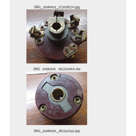
IMG_20180103_173058570.jpg
IMG_20180106_182229066.jpg
IMG_20180106_182240240.jpg