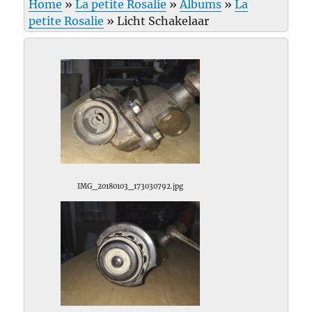
Home
»
La petite Rosalie
»
Albums
»
La
petite Rosalie
»
Licht Schakelaar
IMG_20180103_173030792.jpg