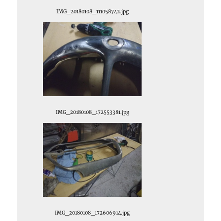
IMG_20180108_111058742.jpg
IMG_20180108_172553381.jpg
IMG_20180108_172606914.jpg