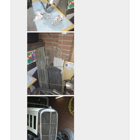
IMG_20180123_214857918.jpg
IMG_20180123_214903235.jpg