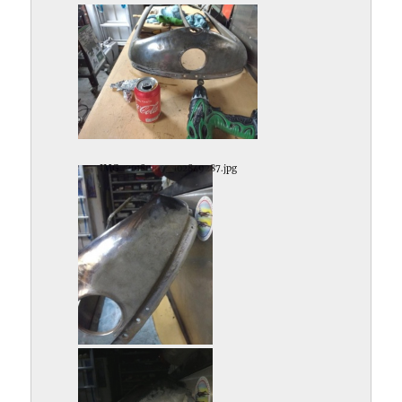
IMG_20180109_102849287.jpg
IMG_20180123_214807429.jpg