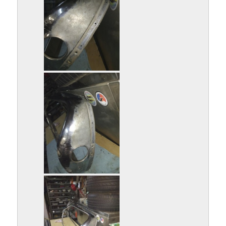
IMG_20180123_214823493.jpg
IMG_20180123_214829007.jpg