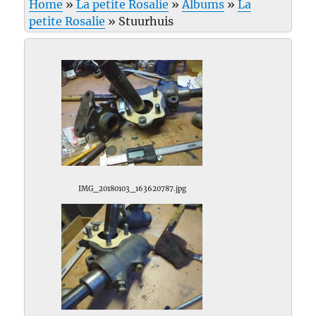
Home
»
La petite Rosalie
»
Albums
»
La
petite Rosalie
»
Stuurhuis
IMG_20180103_163620787.jpg