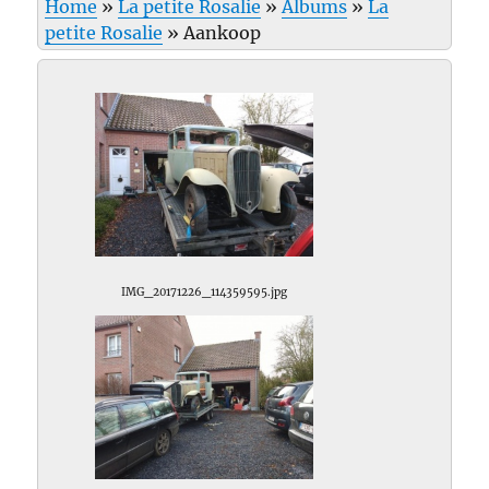
Home
»
La petite Rosalie
»
Albums
»
La
petite Rosalie
»
Aankoop
IMG_20171226_114359595.jpg