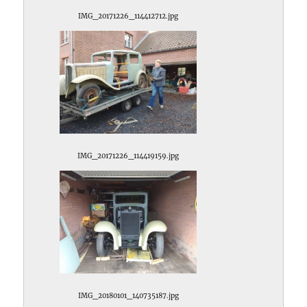
IMG_20171226_114412712.jpg
IMG_20171226_114419159.jpg
IMG_20180101_140735187.jpg