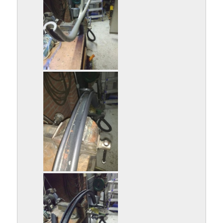
IMG_20181205_160922204.jpg
IMG_20181205_172902053.jpg