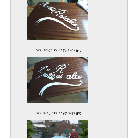
IMG_20190110_145343808.jpg
IMG_20190110_145358332.jpg