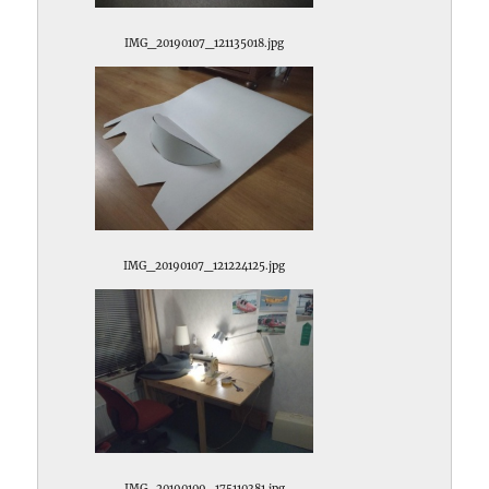
IMG_20190107_121135018.jpg
IMG_20190107_121224125.jpg
IMG_20190109_175110381.jpg