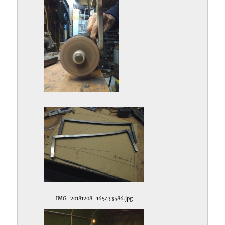
IMG_20181208_163753698.jpg
IMG_20181208_165433586.jpg