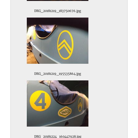
IMG_20181219_183750676.jpg
IMG_20181219_195535864.jpg
IMG_20181224_160447928.jpg