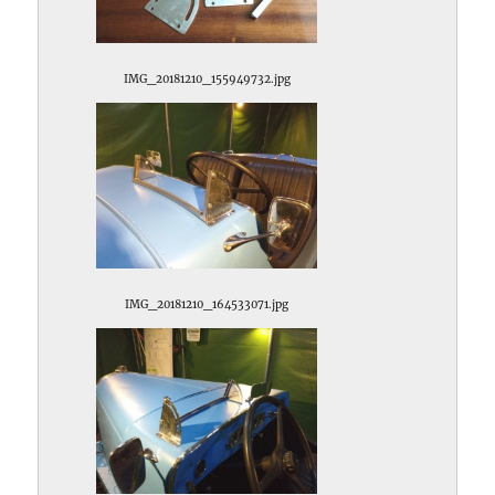
IMG_20181210_155949732.jpg
IMG_20181210_164533071.jpg