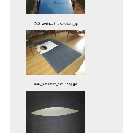
IMG_20181228_192300119.jpg
IMG_20190107_121101493.jpg