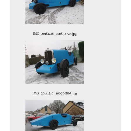
IMG_20181216_100852723.jpg
IMG_20181216_100900865.jpg