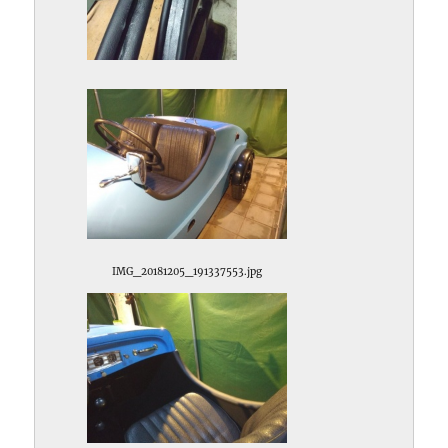
IMG_20181205_172937049.jpg
IMG_20181205_191337553.jpg