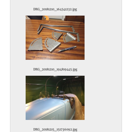
IMG_20181210_164541232.jpg
IMG_20181210_194819445.jpg
IMG_20181215_151736092.jpg