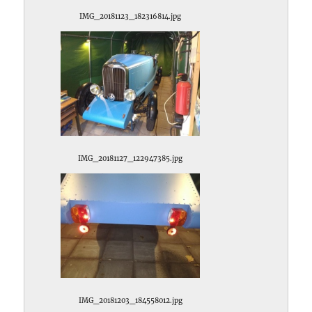
IMG_20181123_182316814.jpg
IMG_20181127_122947385.jpg
IMG_20181203_184558012.jpg