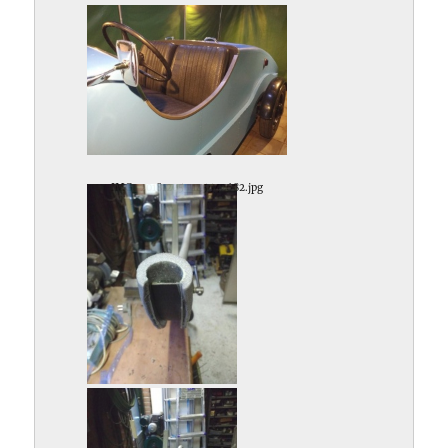
IMG_20181205_145542682.jpg
IMG_20181205_160915722.jpg