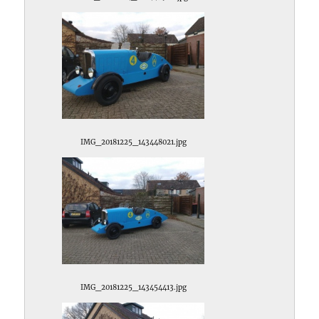
IMG_20181225_143448021.jpg
IMG_20181225_143454413.jpg