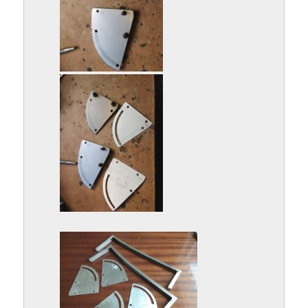
IMG_20181210_114911078.jpg
IMG_20181210_114941522.jpg