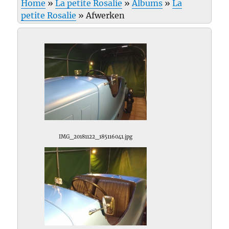
Home
»
La petite Rosalie
»
Albums
»
La
petite Rosalie
»
Afwerken
IMG_20181122_185116041.jpg