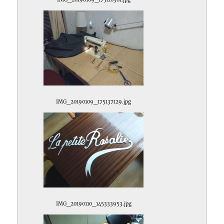
IMG_20190109_175137129.jpg
IMG_20190110_145333953.jpg