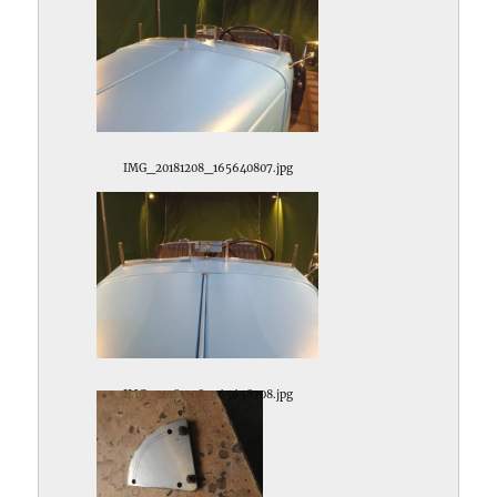
IMG_20181208_165640807.jpg
IMG_20181208_165658708.jpg