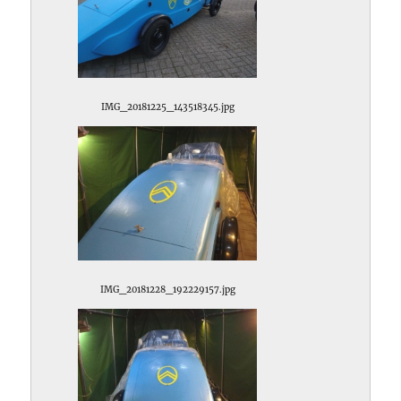
IMG_20181225_143518345.jpg
IMG_20181228_192229157.jpg