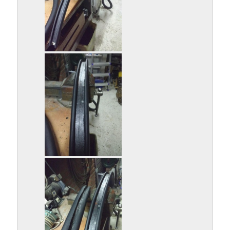
IMG_20181205_172918317.jpg
IMG_20181205_172924840.jpg