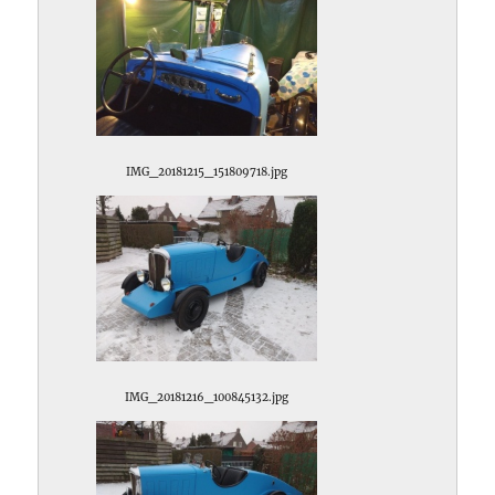
IMG_20181215_151809718.jpg
IMG_20181216_100845132.jpg