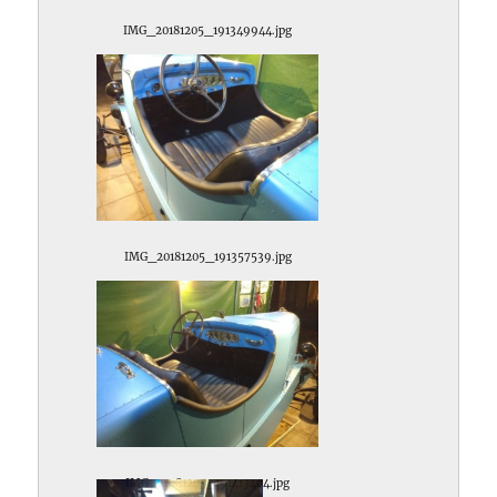
IMG_20181205_191349944.jpg
IMG_20181205_191357539.jpg
IMG_20181205_191413404.jpg