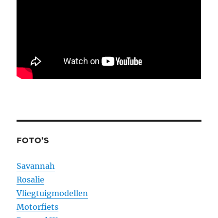
FOTO’S
Savannah
Rosalie
Vliegtuigmodellen
Motorfiets