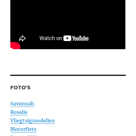
FOTO’S
Savannah
Rosalie
Vliegtuigmodellen
Motorfiets