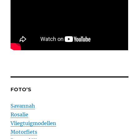
FOTO’S
Savannah
Rosalie
Vliegtuigmodellen
Motorfiets