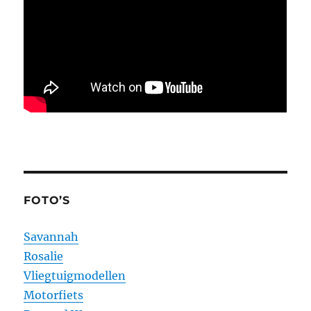
FOTO’S
Savannah
Rosalie
Vliegtuigmodellen
Motorfiets