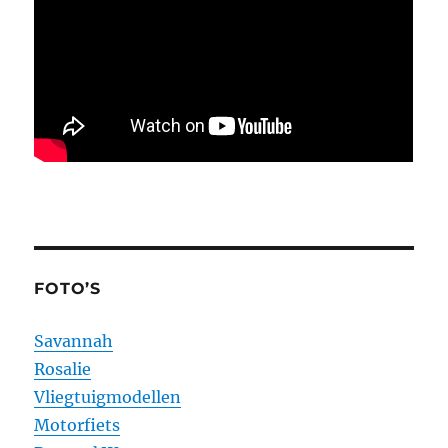
FOTO’S
Savannah
Rosalie
Vliegtuigmodellen
Motorfiets