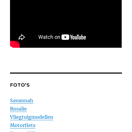
FOTO’S
Savannah
Rosalie
Vliegtuigmodellen
Motorfiets