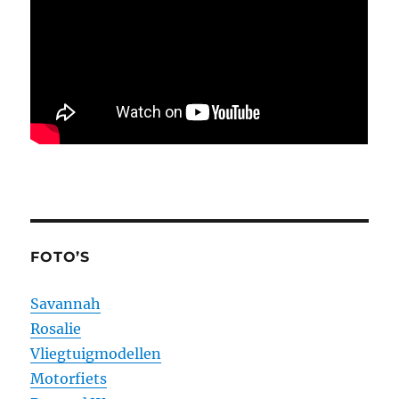
FOTO’S
Savannah
Rosalie
Vliegtuigmodellen
Motorfiets