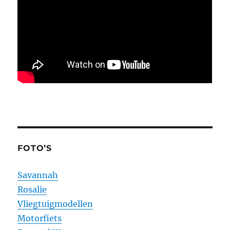
FOTO’S
Savannah
Rosalie
Vliegtuigmodellen
Motorfiets