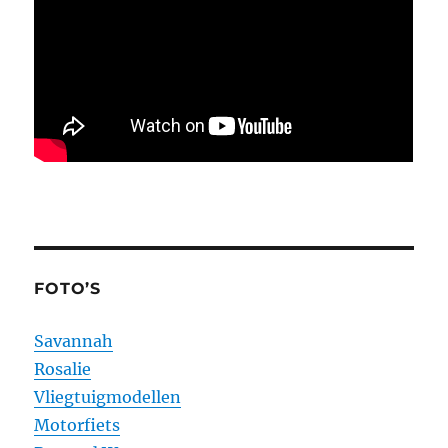
FOTO’S
Savannah
Rosalie
Vliegtuigmodellen
Motorfiets